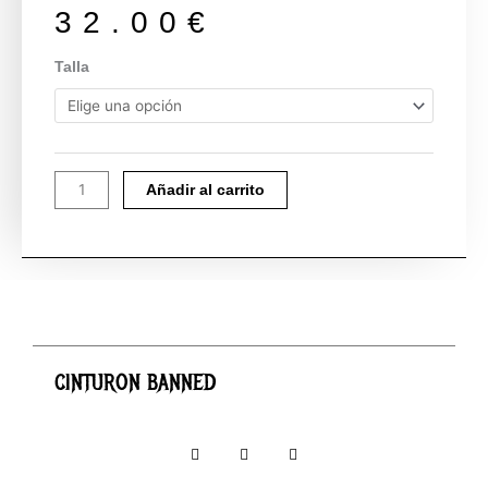
32.00
€
CINTURON
Talla
BANNED
cantidad
Añadir al carrito
CINTURON BANNED