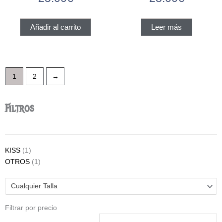
Añadir al carrito
Leer más
1
2
→
Filtros
KISS
(1)
OTROS
(1)
Cualquier Talla
Filtrar por precio
Precio
P