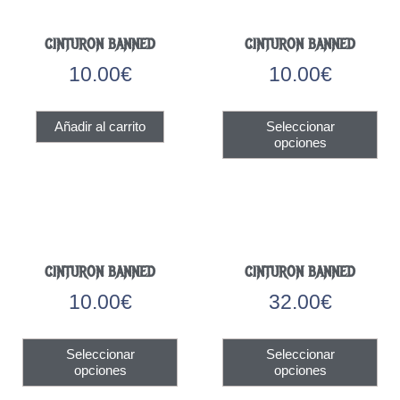
CINTURON BANNED
CINTURON BANNED
10.00
€
10.00
€
Est
Añadir al carrito
Seleccionar
pro
opciones
tien
múlt
vari
Las
opc
se
CINTURON BANNED
CINTURON BANNED
pue
eleg
10.00
€
32.00
€
en
la
Este
Est
pág
Seleccionar
Seleccionar
producto
pro
de
opciones
opciones
tiene
tien
pro
múltiples
múlt