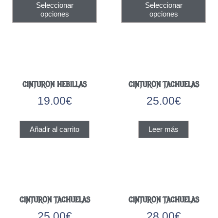
página
pág
Seleccionar
Seleccionar
producto
pro
de
de
opciones
opciones
tiene
tien
producto
pro
múltiples
múlt
variantes.
vari
Las
Las
opciones
opc
se
se
CINTURON HEBILLAS
pueden
CINTURON TACHUELAS
pue
elegir
eleg
19.00
€
25.00
€
en
en
la
la
página
pág
Añadir al carrito
Leer más
de
de
producto
pro
CINTURON TACHUELAS
CINTURON TACHUELAS
25.00
€
28.00
€