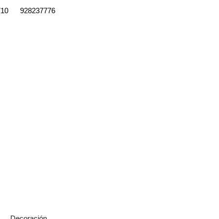
710
928237776
Decoración