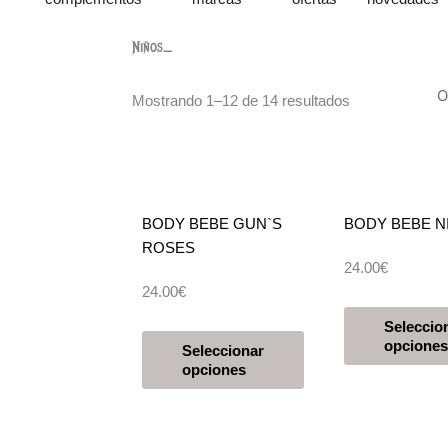
Niños_
Mostrando 1–12 de 14 resultados
BODY BEBE GUN`S
BODY BEBE N
ROSES
24.00
€
24.00
€
Seleccio
Este
opciones
Seleccionar
producto
opciones
tiene
múltiples
variantes.