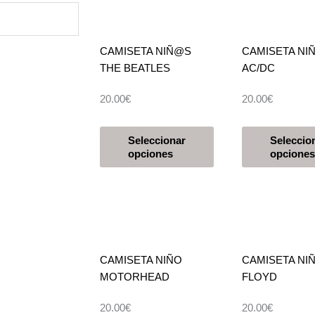
Las
opciones
se
CAMISETA NIÑ@S
CAMISETA NI
pueden
THE BEATLES
AC/DC
elegir
en
20.00
€
20.00
€
la
página
Este
de
Seleccionar
Seleccio
producto
opciones
opciones
producto
tiene
múltiples
variantes.
Las
opciones
se
CAMISETA NIÑO
CAMISETA NIÑ
pueden
MOTORHEAD
FLOYD
elegir
en
20.00
€
20.00
€
la