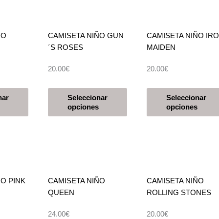
opciones
Las
se
opciones
pueden
se
ÑO
CAMISETA NIÑO GUN
CAMISETA NIÑO IR
elegir
pueden
´S ROSES
MAIDEN
en
elegir
la
en
20.00
€
20.00
€
página
la
de
página
Este
Este
producto
de
nar
Seleccionar
Seleccionar
producto
producto
opciones
opciones
producto
tiene
tiene
múltiples
múltiples
variantes.
variantes.
Las
Las
opciones
opciones
se
se
O PINK
CAMISETA NIÑO
CAMISETA NIÑO
pueden
pueden
QUEEN
ROLLING STONES
elegir
elegir
en
en
24.00
€
20.00
€
la
la