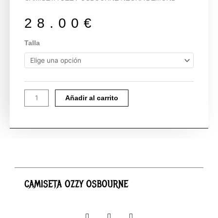
28.00
€
CAMISETA
Talla
OZZY
OSBOURNE
cantidad
Añadir al carrito
CAMISETA OZZY OSBOURNE