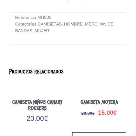
Referencia
MH500
Categorías
CAMISETAS
,
HOMBRE
,
MERCHAN DE
BANDAS
,
MUJER
Productos relacionados
CAMISETA NIÑ@S CANARY
CAMISETA MOTERA
ROCKERS
15.00
€
20.00
€
El
El
20.00
€
precio
precio
Este
original
actual
Este
prod