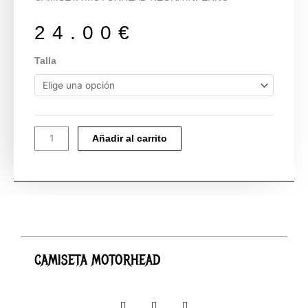
24.00
€
CAMISETA
Talla
MOTORHEAD
cantidad
Añadir al carrito
CAMISETA MOTORHEAD