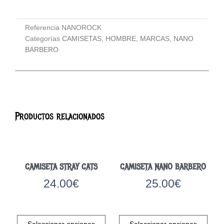
Referencia
NANOROCK
Categorías
CAMISETAS
,
HOMBRE
,
MARCAS
,
NANO
BARBERO
Productos relacionados
CAMISETA STRAY CATS
CAMISETA NANO BARBERO
24.00
€
25.00
€
Este
Este
producto
prod