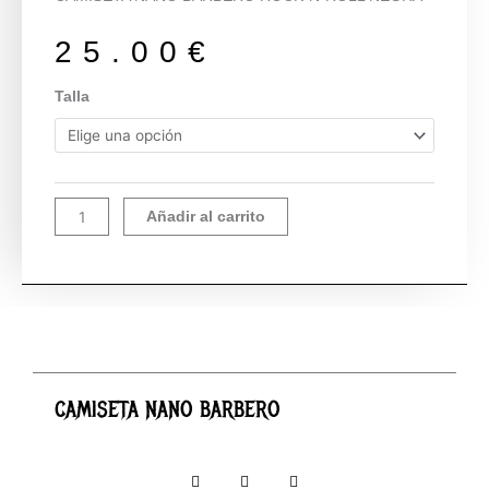
25.00
€
CAMISETA
Talla
NANO
BARBERO
cantidad
Añadir al carrito
CAMISETA NANO BARBERO