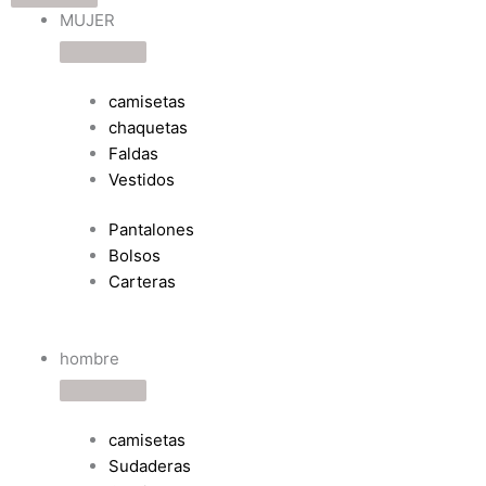
MUJER
MUJER
hombre
hombre
niños
niños
merchan
merchan
complementos
complementos
marcas
marcas
de
de
MUJER
bandas
bandas
camisetas
chaquetas
Faldas
Vestidos
Pantalones
Bolsos
Carteras
hombre
camisetas
Sudaderas