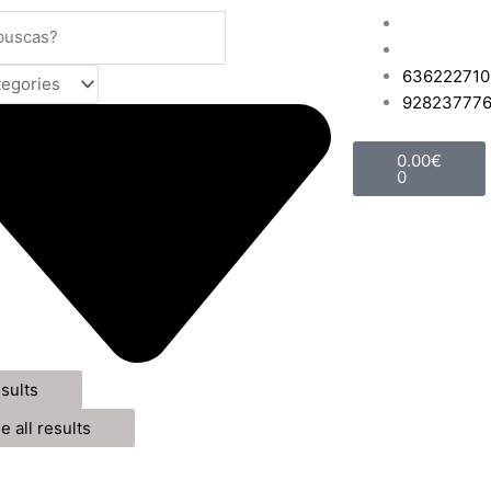
636222710
92823777
Carrito
0.00
€
0
sults
e all results