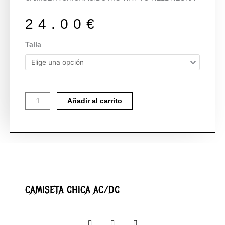
24.00
€
CAMISETA
Talla
CHICA
AC/DC
cantidad
Añadir al carrito
CAMISETA CHICA AC/DC