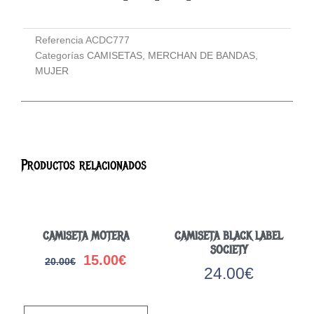
Referencia
ACDC777
Categorías
CAMISETAS
,
MERCHAN DE BANDAS
,
MUJER
Productos relacionados
CAMISETA MOTERA
CAMISETA BLACK LABEL
SOCIETY
15.00
€
20.00
€
El
El
24.00
€
precio
precio
Este
original
actual
Este
producto