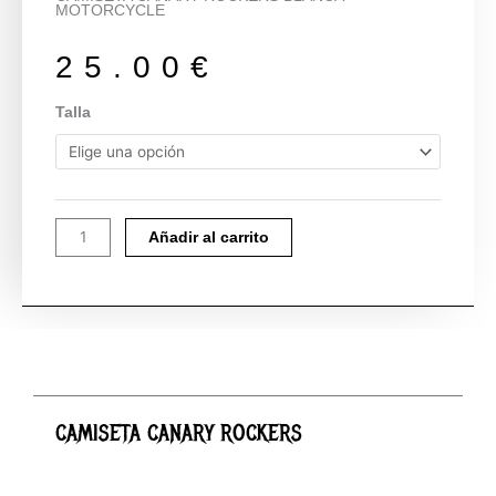
MOTORCYCLE
25.00
€
CAMISETA
Talla
CANARY
ROCKERS
cantidad
Añadir al carrito
CAMISETA CANARY ROCKERS