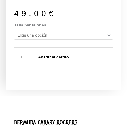
49.00
€
BERMUDA
Talla pantalones
CANARY
ROCKERS
cantidad
Añadir al carrito
BERMUDA CANARY ROCKERS