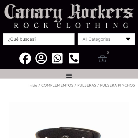
Ir
al
contenido
Search
...
0
Carrito
Inicio
/
COMPLEMENTOS
/
PULSERAS
/ PULSERA PINCHOS