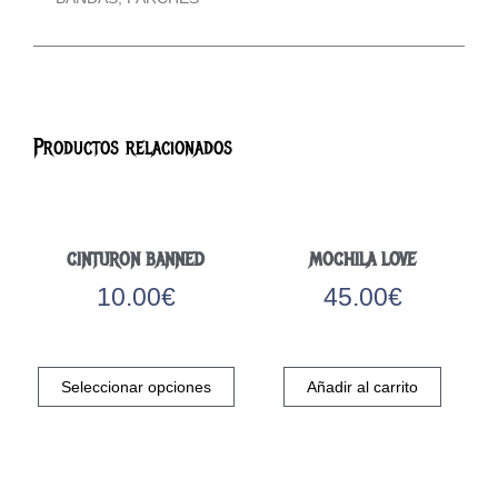
Productos relacionados
CINTURON BANNED
MOCHILA LOVE
10.00
€
45.00
€
Este
producto
Seleccionar opciones
Añadir al carrito
tiene
múltiples
variantes.
Las
opciones