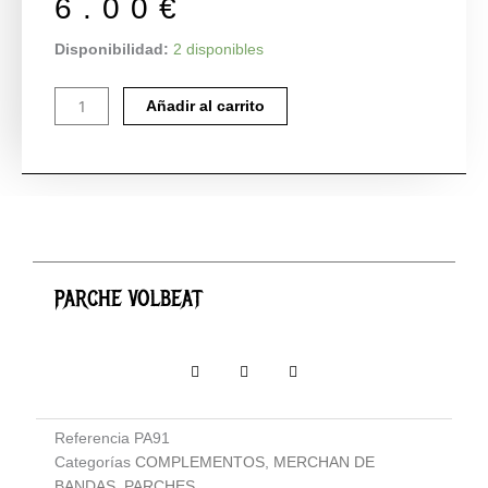
6.00
€
PARCHE
Disponibilidad:
2 disponibles
VOLBEAT
cantidad
Añadir al carrito
PARCHE VOLBEAT
Referencia
PA91
Categorías
COMPLEMENTOS
,
MERCHAN DE
BANDAS
,
PARCHES