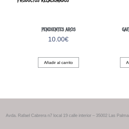
Productos relacionados
PENDIENTES AROS
GAF
10.00
€
Añadir al carrito
A
Avda. Rafael Cabrera n7 local 19 calle interior – 35002 Las Palm