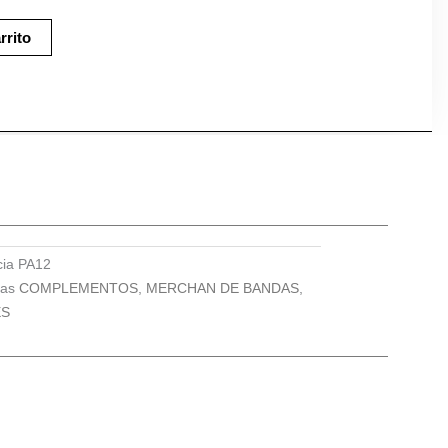
rrito
cia
PA12
ías
COMPLEMENTOS
,
MERCHAN DE BANDAS
,
ES