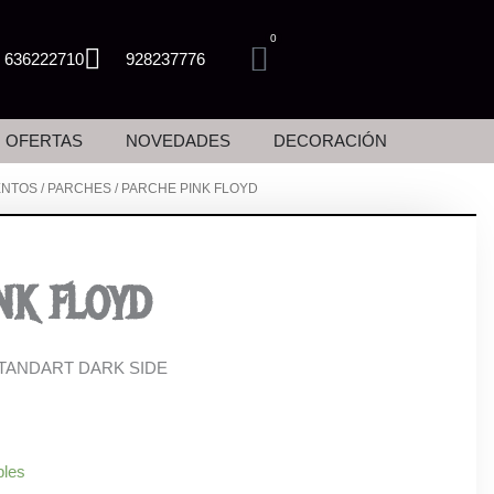
0
Carrito
636222710
928237776
arcas
OFERTAS
NOVEDADES
DECORACIÓN
NTOS
/
PARCHES
/ PARCHE PINK FLOYD
NK FLOYD
TANDART DARK SIDE
bles