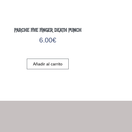
PARCHE FIVE FINGER DEATH PUNCH
6.00
€
cto
Añadir al carrito
ples
ntes.
ones
en