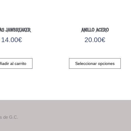
AS JAWBREAKER
ANILLO ACERO
14.00
€
20.00
€
Este
produ
ñadir al carrito
Seleccionar opciones
tiene
múlti
varia
Las
opci
se
pued
elegir
as de G.C.
en
la