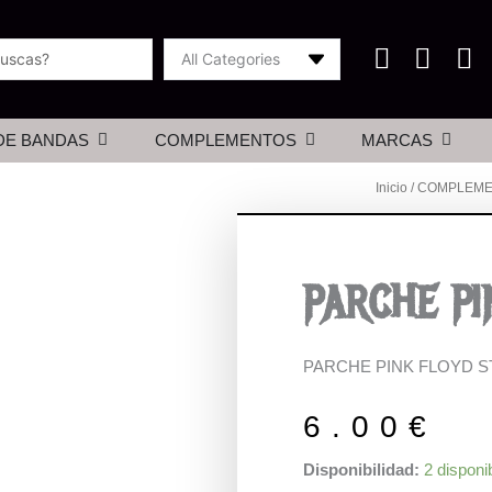
Abrir merchan de bandas
Abrir complementos
Abrir m
DE BANDAS
COMPLEMENTOS
MARCAS
Inicio
/
COMPLEME
PARCHE PI
PARCHE PINK FLOYD S
6.00
€
PARCHE
Disponibilidad:
2 disponi