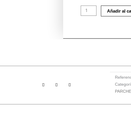
PINK
FLOYD
Añadir al ca
cantidad
Referen
Categor
PARCH