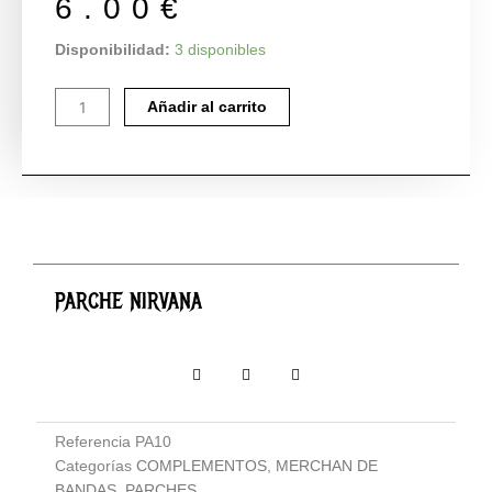
6.00
€
PARCHE
Disponibilidad:
3 disponibles
NIRVANA
cantidad
Añadir al carrito
PARCHE NIRVANA
Referencia
PA10
Categorías
COMPLEMENTOS
,
MERCHAN DE
BANDAS
,
PARCHES