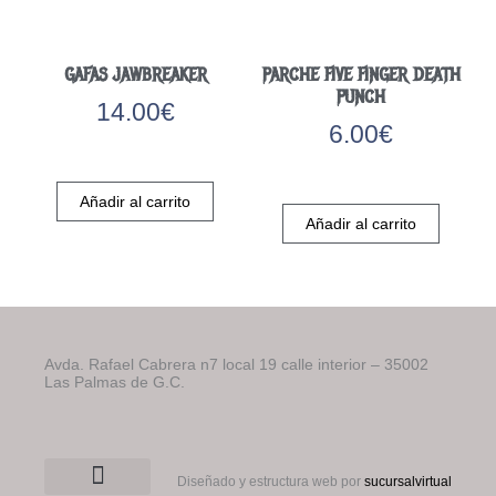
GAFAS JAWBREAKER
PARCHE FIVE FINGER DEATH
PUNCH
14.00
€
6.00
€
Añadir al carrito
Añadir al carrito
Avda. Rafael Cabrera n7 local 19 calle interior – 35002
Las Palmas de G.C.
Diseñado y estructura web por
sucursalvirtual