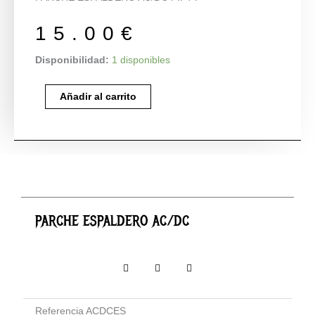
15.00
€
PARCHE
Disponibilidad:
1 disponibles
ESPALDERO
AC/DC
Añadir al carrito
cantidad
PARCHE ESPALDERO AC/DC
Referencia
ACDCES