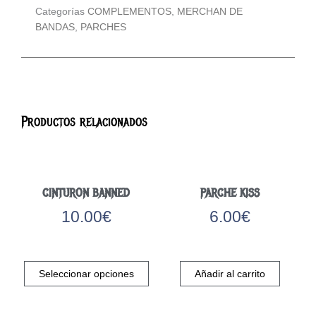
Categorías
COMPLEMENTOS
,
MERCHAN DE
BANDAS
,
PARCHES
Productos relacionados
CINTURON BANNED
PARCHE KISS
10.00
€
6.00
€
Este
producto
Seleccionar opciones
Añadir al carrito
tiene
múltiples
variantes.