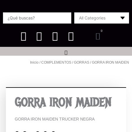
Ir
al
Search
contenido
...
0
Carrito
Inicio
/
COMPLEMENTOS
/
GORRAS
/ GORRA IRON MAIDEN
GORRA IRON MAIDEN
GORRA IRON MAIDEN TRUCKER NEGRA