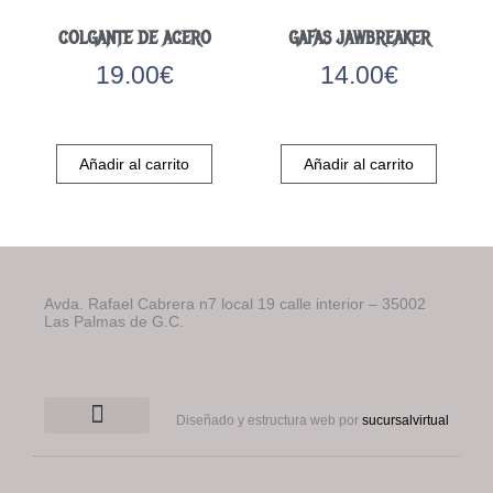
COLGANTE DE ACERO
GAFAS JAWBREAKER
19.00
€
14.00
€
Añadir al carrito
Añadir al carrito
Avda. Rafael Cabrera n7 local 19 calle interior – 35002
Las Palmas de G.C.
Diseñado y estructura web por
sucursalvirtual
Condiciones generales
Quienes somos