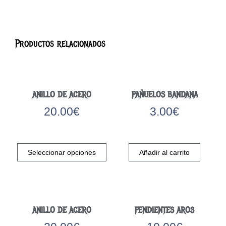
Productos relacionados
ANILLO DE ACERO
PAÑUELOS BANDANA
20.00
€
3.00
€
Este
producto
Seleccionar opciones
Añadir al carrito
tiene
múltiples
variantes.
Las
opciones
ANILLO DE ACERO
PENDIENTES AROS
se
pueden