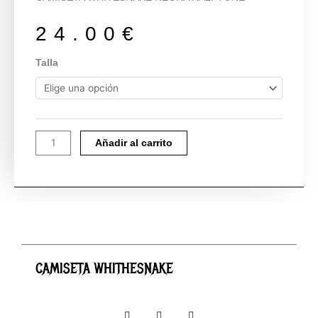
24.00
€
CAMISETA
Talla
WHITHESNAKE
cantidad
Añadir al carrito
CAMISETA WHITHESNAKE