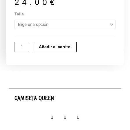
24.00
€
CAMISETA
Talla
QUEEN
cantidad
Añadir al carrito
CAMISETA QUEEN