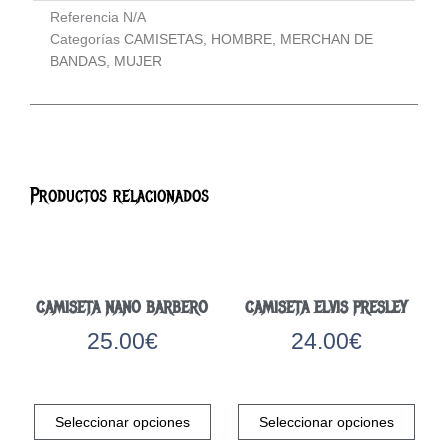
Referencia
N/A
Categorías
CAMISETAS
,
HOMBRE
,
MERCHAN DE
BANDAS
,
MUJER
Productos relacionados
CAMISETA NANO BARBERO
CAMISETA ELVIS PRESLEY
25.00
€
24.00
€
Este
Este
producto
prod
Seleccionar opciones
Seleccionar opciones
tiene
tiene