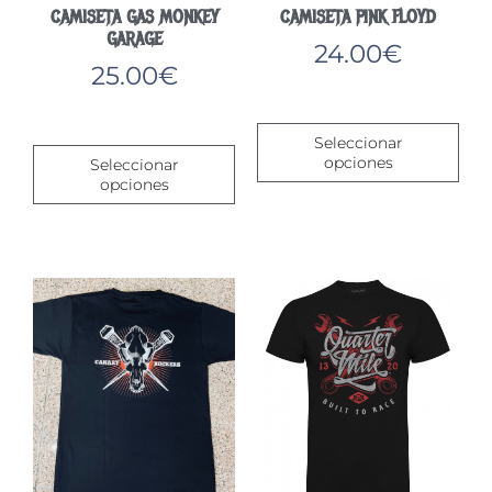
CAMISETA GAS MONKEY
CAMISETA PINK FLOYD
GARAGE
24.00
€
25.00
€
Este
Este
pro
Seleccionar
producto
tien
opciones
Seleccionar
tiene
múlt
opciones
múltiples
vari
variantes.
Las
Las
opc
opciones
se
se
pue
pueden
eleg
elegir
en
en
la
la
pág
página
de
de
pro
producto