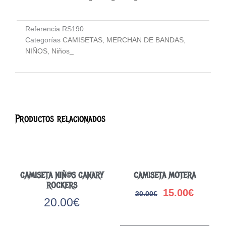
Referencia
RS190
Categorías
CAMISETAS
,
MERCHAN DE BANDAS
,
NIÑOS
,
Niños_
Productos relacionados
CAMISETA NIÑ@S CANARY
CAMISETA MOTERA
ROCKERS
15.00
€
20.00
€
El
El
20.00
€
precio
precio
Este
original
actual
Este