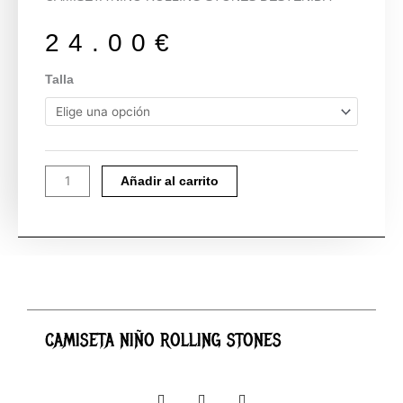
24.00
€
CAMISETA
Talla
NIÑO
ROLLING
STONES
cantidad
Añadir al carrito
CAMISETA NIÑO ROLLING STONES