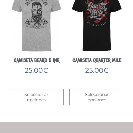
la
elegir
pág
en
de
la
pro
página
de
producto
CAMISETA BEARD & INK
CAMISETA QUARTER MILE
25.00
€
25.00
€
Este
Este
producto
pro
Seleccionar
Seleccionar
tiene
tien
opciones
opciones
múltiples
múlt
variantes.
vari
Las
Las
opciones
opc
se
se