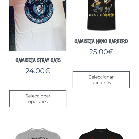
CAMISETA NANO BARBERO
25.00
€
CAMISETA STRAY CATS
Este
24.00
€
pro
Seleccionar
tien
opciones
Este
múlt
producto
vari
Seleccionar
tiene
Las
opciones
múltiples
opc
variantes.
se
Las
pue
opciones
eleg
se
en
pueden