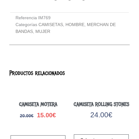
Referencia
IM769
Categorías
CAMISETAS
,
HOMBRE
,
MERCHAN DE
BANDAS
,
MUJER
Productos relacionados
CAMISETA MOTERA
CAMISETA ROLLING STONES
24.00
€
15.00
€
20.00
€
El
El
precio
precio
Este
Este
original
actual
prod
producto