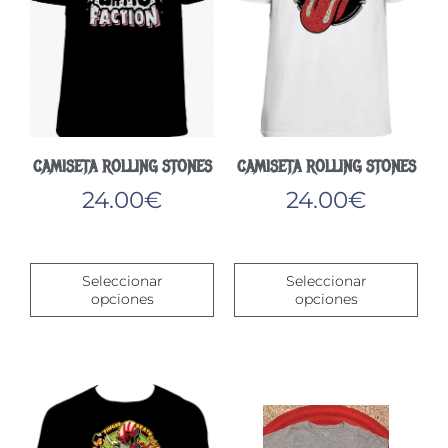
CAMISETA ROLLING STONES
CAMISETA ROLLING STONES
24.00
€
24.00
€
Este
Este
producto
pro
Seleccionar
Seleccionar
tiene
tien
opciones
opciones
múltiples
múlt
variantes.
vari
Las
Las
opciones
opc
se
se
pueden
pue
elegir
eleg