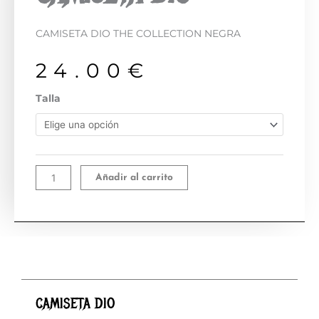
CAMISETA DIO THE COLLECTION NEGRA
24.00
€
CAMISETA
Talla
DIO
cantidad
Añadir al carrito
CAMISETA DIO