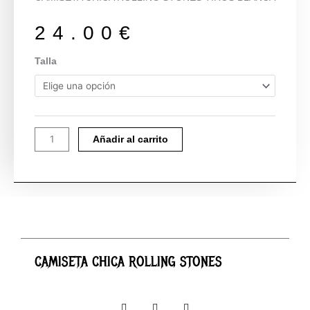
24.00
€
CAMISETA
Talla
CHICA
ROLLING
STONES
cantidad
Añadir al carrito
CAMISETA CHICA ROLLING STONES