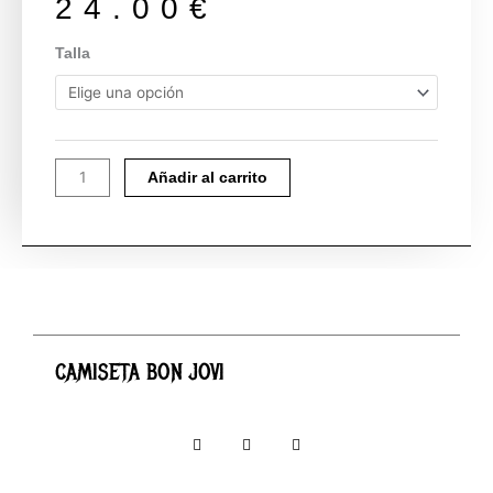
24.00
€
CAMISETA
Talla
BON
JOVI
cantidad
Añadir al carrito
CAMISETA BON JOVI