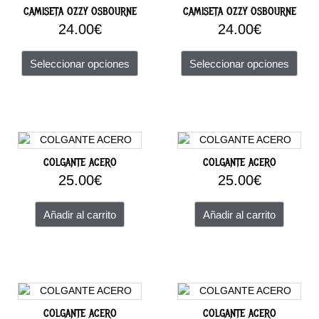
múltiples
múlt
CAMISETA OZZY OSBOURNE
CAMISETA OZZY OSBOURNE
variantes.
vari
24.00
€
24.00
€
Las
Las
opciones
opci
Seleccionar opciones
Seleccionar opciones
se
se
pueden
pue
elegir
elegi
en
en
la
la
página
pági
COLGANTE ACERO
COLGANTE ACERO
de
de
25.00
€
25.00
€
producto
prod
Añadir al carrito
Añadir al carrito
COLGANTE ACERO
COLGANTE ACERO