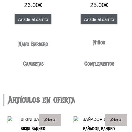
26.00
€
25.00
€
Añadir al carrito
Añadir al carrito
Niños
Nano Barbero
Camisetas
Complementos
Artículos en oferta
El
El
El
El
Este
Este
¡Oferta!
¡Oferta!
producto
prod
precio
precio
precio
preci
tiene
tien
BIKINI BANNED
BAÑADOR BANNED
original
actual
original
actua