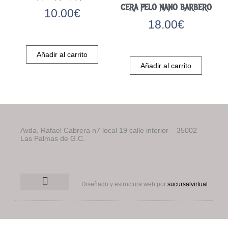
CERA PELO NANO BARBERO
pued
10.00
€
elegi
18.00
€
en
la
pági
Añadir al carrito
de
Añadir al carrito
prod
Avda. Rafael Cabrera n7 local 19 calle interior – 35002
Las Palmas de G.C.
Diseñado y estructura web por
sucursalvirtual
Condiciones generales
Quienes somos