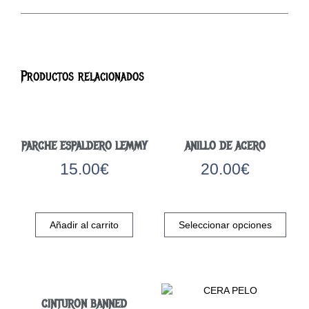
Productos relacionados
PARCHE ESPALDERO LEMMY
ANILLO DE ACERO
15.00
€
20.00
€
Este
prod
Añadir al carrito
Seleccionar opciones
tiene
múlti
varia
Las
opci
CINTURON BANNED
se