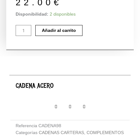
22.00
€
CADENA
Disponibilidad:
2 disponibles
ACERO
cantidad
Añadir al carrito
CADENA ACERO
Referencia
CADENA98
Categorías
CADENAS CARTERAS
,
COMPLEMENTOS