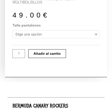
MULTIBOLSILLOS
49.00
€
BERMUDA
Talla pantalones
CANARY
ROCKERS
cantidad
Añadir al carrito
BERMUDA CANARY ROCKERS