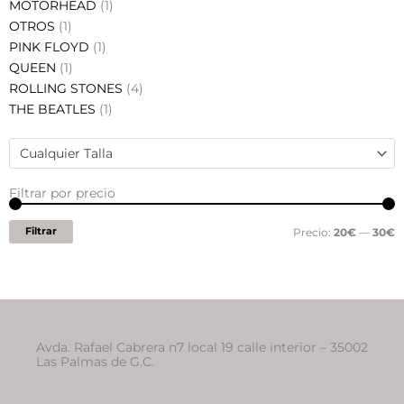
MOTORHEAD
(1)
OTROS
(1)
PINK FLOYD
(1)
QUEEN
(1)
ROLLING STONES
(4)
THE BEATLES
(1)
Cualquier Talla
Filtrar por precio
P
P
m
m
Filtrar
Precio:
20€
—
30€
Avda. Rafael Cabrera n7 local 19 calle interior – 35002
Las Palmas de G.C.