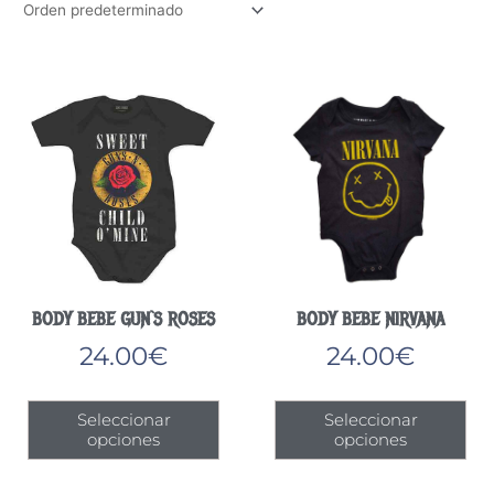
BODY BEBE GUN`S ROSES
BODY BEBE NIRVANA
24.00
€
24.00
€
Este
Est
Seleccionar
Seleccionar
producto
pro
opciones
opciones
tiene
tie
múltiples
múl