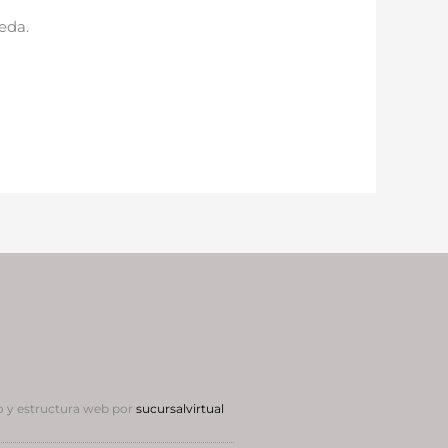
eda.
 y estructura web por
sucursalvirtual