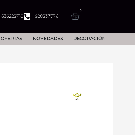
0
Carrito
636222710
928237776
 marcas
OFERTAS
NOVEDADES
DECORACIÓN