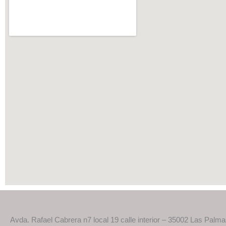
Avda. Rafael Cabrera n7 local 19 calle interior – 35002 Las Palm