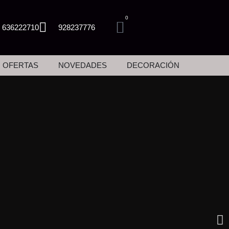
0
Carrito
636222710
928237776
arcas
OFERTAS
NOVEDADES
DECORACIÓN