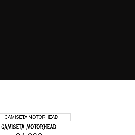
Este
producto
CAMISETA MOTORHEAD
tiene